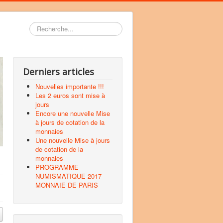
Rechercher
Derniers articles
Nouvelles importante !!!
Les 2 euros sont mise à
jours
Encore une nouvelle Mise
à jours de cotation de la
monnaies
Une nouvelle Mise à jours
de cotation de la
monnaies
PROGRAMME
NUMISMATIQUE 2017
MONNAIE DE PARIS