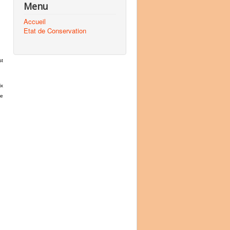
Menu
Accueil
Etat de Conservation
st
ix
le