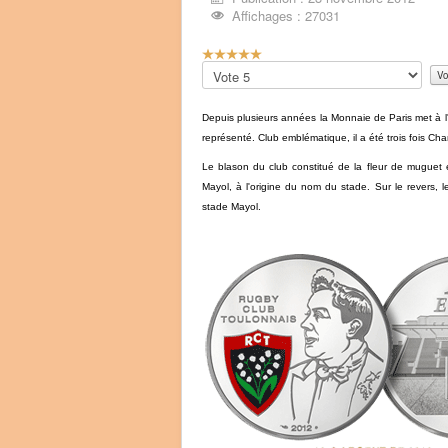
Affichages : 27031
V
o
Veuillez
t
voter
e
Depuis plusieurs années la Monnaie de Paris met à l'
u
t
représenté. Club emblématique, il a été trois fois 
i
Le blason du club constitué de la fleur de muguet 
l
Mayol, à l'origine du nom du stade. Sur le revers, 
i
stade Mayol.
s
a
t
e
u
r
:
5
/
5