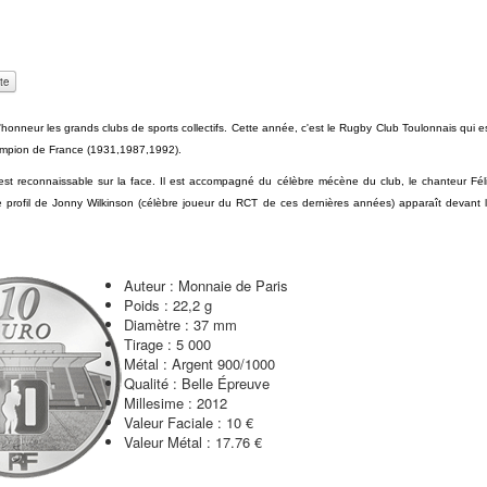
honneur les grands clubs de sports collectifs. Cette année, c'est le Rugby Club Toulonnais qui e
Champion de France (1931,1987,1992).
est reconnaissable sur la face. Il est accompagné du célèbre mécène du club, le chanteur Fél
le profil de Jonny Wilkinson (célèbre joueur du RCT de ces dernières années) apparaît devant 
Auteur :
Monnaie de Paris
Poids :
22,2 g
Diamètre :
37 mm
Tirage :
5 000
Métal :
Argent 900/1000
Qualité :
Belle Épreuve
Millesime :
2012
Valeur Faciale :
10 €
Valeur Métal : 17.76 €