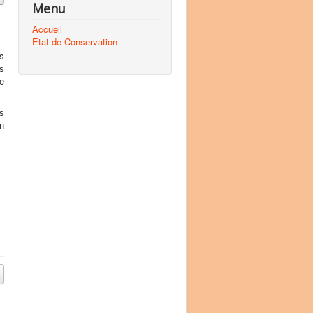
Menu
Accueil
Etat de Conservation
s
s
e
s
on