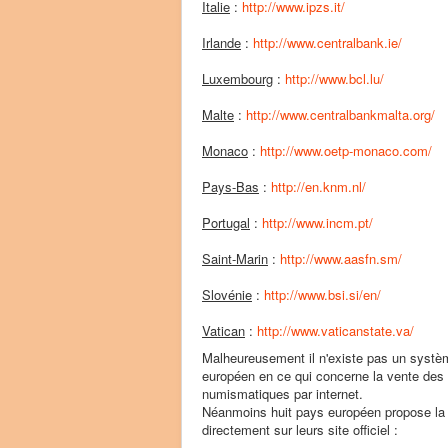
Italie
:
http://www.ipzs.it/
Irlande
:
http://www.centralbank.ie/
Luxembourg
:
http://www.bcl.lu/
Malte
:
http://www.centralbankmalta.org/
Monaco
:
http://www.oetp-monaco.com/
Pays-Bas
:
http://en.knm.nl/
Portugal
:
http://www.incm.pt/
Saint-Marin
:
http://www.aasfn.sm/
Slovénie
:
http://www.bsi.si/en/
Vatican
:
http://www.vaticanstate.va/
Malheureusement il n'existe pas un syst
européen en ce qui concerne la vente des 
numismatiques par internet.
Néanmoins huit pays européen propose la
directement sur leurs site officiel :