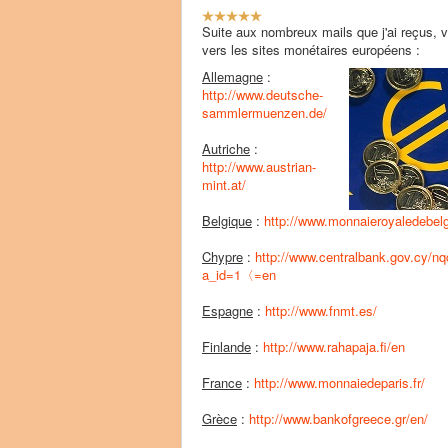
V
o
Suite aux nombreux mails que j'ai reçus, vo
t
vers les sites monétaires européens :
e
Allemagne
:
u
http://www.deutsche-
t
sammlermuenzen.de/
i
l
Autriche
:
i
http://www.austrian-
s
mint.at/
a
t
Belgique
:
http://www.monnaieroyaledebelg
e
u
Chypre
:
http://www.centralbank.gov.cy/n
r
a_id=1〈=en
:
Espagne
:
http://www.fnmt.es/
5
Finlande
:
http://www.rahapaja.fi/en
/
France
:
http://www.monnaiedeparis.fr/
5
Grèce
:
http://www.bankofgreece.gr/en/