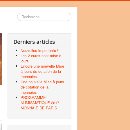
Rechercher
Derniers articles
Nouvelles importante !!!
Les 2 euros sont mise à
jours
Encore une nouvelle Mise
à jours de cotation de la
monnaies
Une nouvelle Mise à jours
de cotation de la
monnaies
PROGRAMME
NUMISMATIQUE 2017
MONNAIE DE PARIS