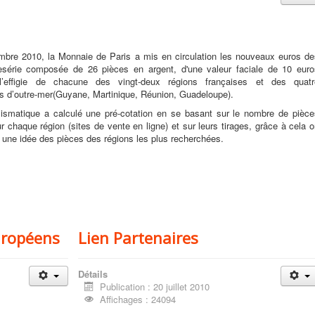
mbre 2010, la Monnaie de Paris a mis en circulation les nouveaux euros de
esérie composée de 26 pièces en argent, d'une valeur faciale de 10 euro
l’effigie de chacune des vingt-deux régions françaises et des quatr
s d’outre-mer(Guyane, Martinique, Réunion, Guadeloupe).
ismatique a calculé une pré-cotation en se basant sur le nombre de pièce
 chaque région (sites de vente en ligne) et sur leurs tirages, grâce à cela 
e une idée des pièces des régions les plus recherchées.
uropéens
Lien Partenaires
Détails
Publication : 20 juillet 2010
Affichages : 24094